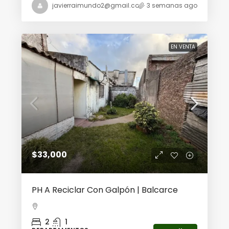
javierraimundo2@gmail.com
3 semanas ago
EN VENTA
$33,000
PH A Reciclar Con Galpón | Balcarce
2
1