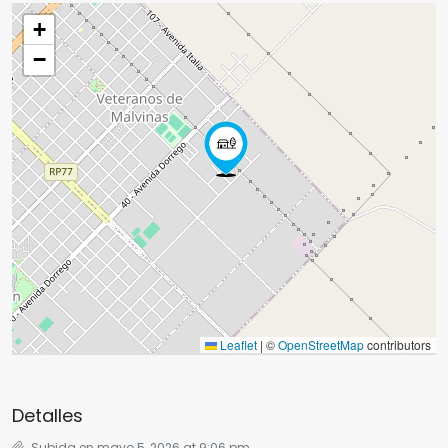
+
−
Leaflet
|
©
OpenStreetMap
contributors
Detalles
Subida en mayo 5, 2026 at 9:06 pm