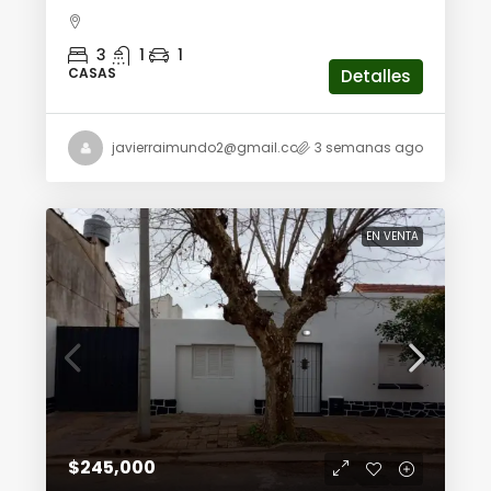
3
1
1
CASAS
Detalles
javierraimundo2@gmail.com
3 semanas ago
EN VENTA
$245,000