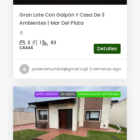
Gran Lote Con Galpón Y Casa De 3
Ambientes | Mar Del Plata
2
1
63
CASAS
Detalles
javierraimundo2@gmail.com
3 semanas ago
APTO CRÉDITO
EN VENTA
FINANCIACION DISPONIBLE