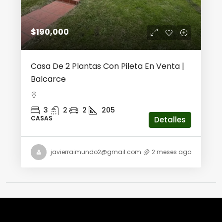
$190,000
Casa De 2 Plantas Con Pileta En Venta |
Balcarce
3
2
2
205
CASAS
Detalles
javierraimundo2@gmail.com
2 meses ago