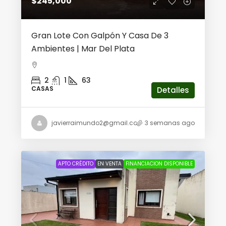
$245,000
Gran Lote Con Galpón Y Casa De 3
Ambientes | Mar Del Plata
2
1
63
CASAS
Detalles
javierraimundo2@gmail.com
3 semanas ago
APTO CRÉDITO
EN VENTA
FINANCIACION DISPONIBLE