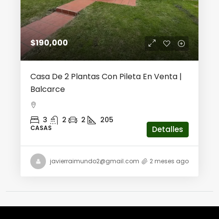
$190,000
Casa De 2 Plantas Con Pileta En Venta |
Balcarce
3
2
2
205
CASAS
Detalles
javierraimundo2@gmail.com
2 meses ago