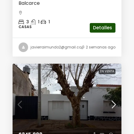
Balcarce
3
1
1
CASAS
Detalles
javierraimundo2@gmail.com
2 semanas ago
EN VENTA