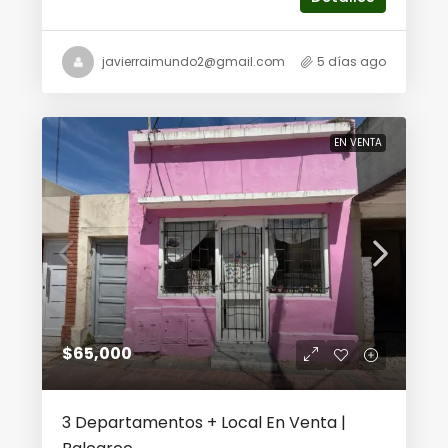
javierraimundo2@gmail.com
5 días ago
EN VENTA
$65,000
3 Departamentos + Local En Venta |