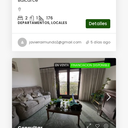
Balcarce
2
1
176
DEPARTAMENTOS, LOCALES
Detalles
javierraimundo2@gmail.com
5 días ago
EN VENTA
FINANCIACION DISPONIBLE
Consultar