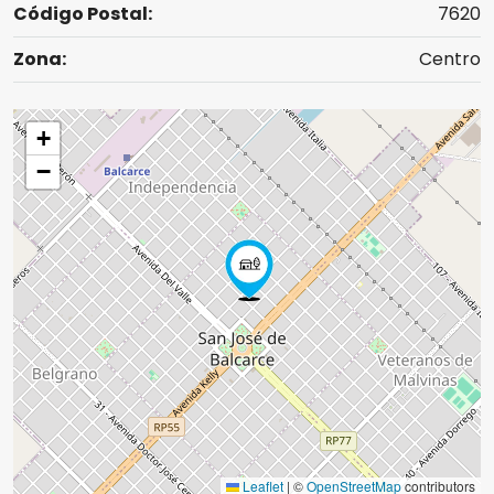
Código Postal:
7620
Zona:
Centro
+
−
Leaflet
|
©
OpenStreetMap
contributors