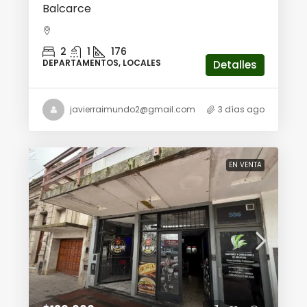
Balcarce
2
1
176
DEPARTAMENTOS, LOCALES
Detalles
javierraimundo2@gmail.com
3 días ago
EN VENTA