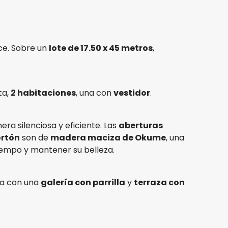
ce. Sobre un
lote de 17.50 x 45 metros
,
ta,
2 habitaciones
, una con
vestidor
.
ra silenciosa y eficiente. Las
aberturas
ortón
son de
madera maciza de Okume
, una
tiempo y mantener su belleza.
ta con una
galería con parrilla
y
terraza con