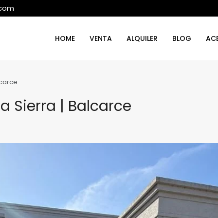
.com
HOME
VENTA
ALQUILER
BLOG
AC
lcarce
 Sierra | Balcarce