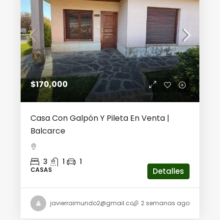
$170,000
Casa Con Galpón Y Pileta En Venta |
Balcarce
3
1
1
CASAS
Detalles
javierraimundo2@gmail.com
2 semanas ago