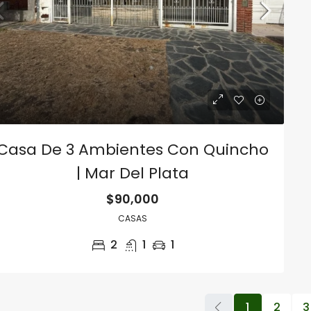
Casa De 3 Ambientes Con Quincho
| Mar Del Plata
$90,000
CASAS
2
1
1
1
2
3