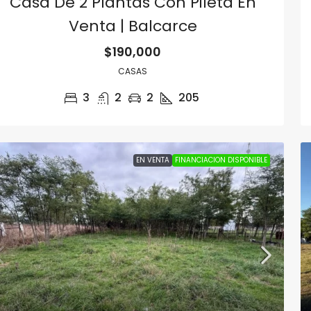
Casa De 2 Plantas Con Pileta En
Venta | Balcarce
$190,000
CASAS
3
2
2
205
EN VENTA
FINANCIACION DISPONIBLE