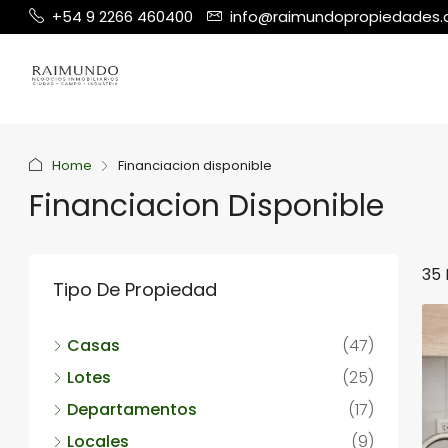
+54 9 2266 460400
info@raimundopropiedades
Home
Financiacion disponible
Financiacion Disponible
35
Tipo De Propiedad
Casas
(47)
Lotes
(25)
Departamentos
(17)
Locales
(9)