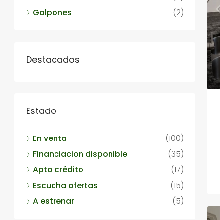
Galpones
(2)
Destacados
Estado
En venta
(100)
Financiacion disponible
(35)
Apto crédito
(17)
Escucha ofertas
(15)
A estrenar
(5)