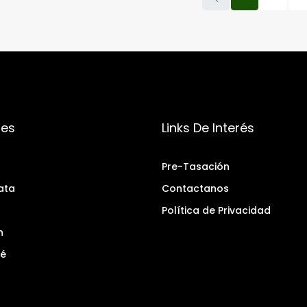
des
Links De Interés
Pre-Tasación
ata
Contactanos
Política de Privacidad
n
é