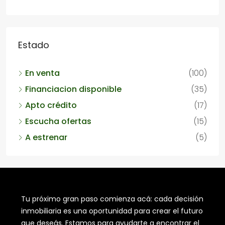
Estado
En venta
(100)
Financiacion disponible
(35)
Apto crédito
(17)
Escucha ofertas
(15)
A estrenar
(5)
Tu próximo gran paso comienza acá: cada decisión
inmobiliaria es una oportunidad para crear el futuro
que deseás. Estamos para ayudarte a encontrar el