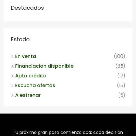
Destacados
Estado
En venta
(100)
Financiacion disponible
(35)
Apto crédito
(17)
Escucha ofertas
(15)
A estrenar
(5)
Tu próximo gran paso comienza acá: cada decisión